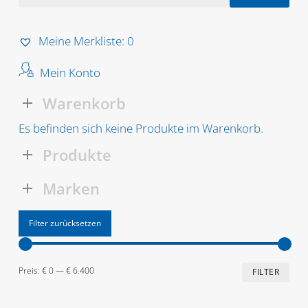
nach:
Meine Merkliste:
0
Mein Konto
Warenkorb
Es befinden sich keine Produkte im Warenkorb.
Produkte
Marken
Filter zurücksetzen
Min
Max
Preis:
€ 0
—
€ 6.400
FILTER
Prei
Prei