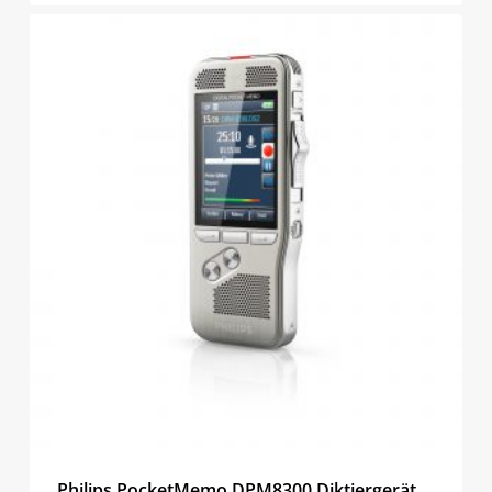
Philips PocketMemo DPM8300 Diktiergerät