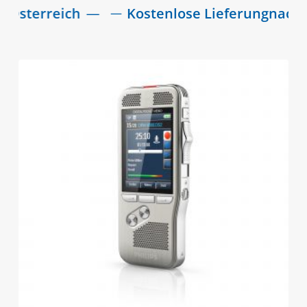
erreich
—
Kostenlose Lieferung
nach Deut
—