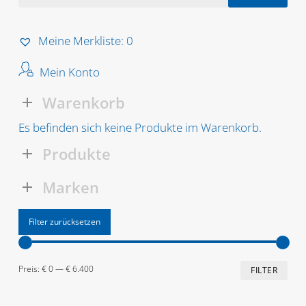
nach:
Meine Merkliste:
0
Mein Konto
Warenkorb
Es befinden sich keine Produkte im Warenkorb.
Produkte
Marken
Filter zurücksetzen
Min
Max
Preis:
€ 0
—
€ 6.400
FILTER
Prei
Prei