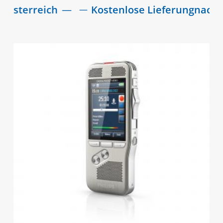
erreich
—
Kostenlose Lieferung
nach Deuts
—