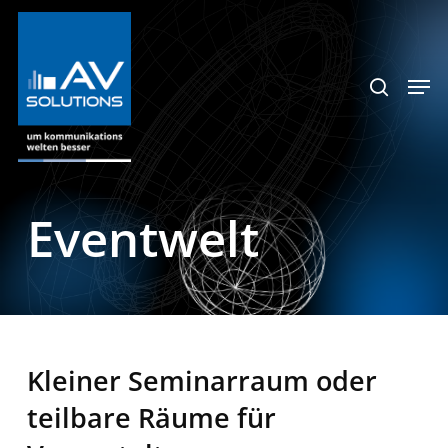
Skip
to
search
schlie
main
Men
Menu
content
Eventwelt
Kleiner Seminarraum oder
teilbare Räume für