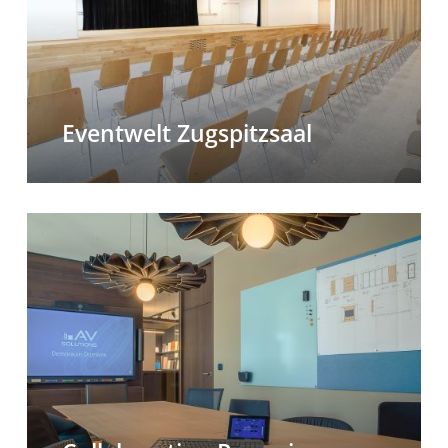
Eventwelt Zugspitzsaal
Collaboration
Raum
in
Vorarlberg