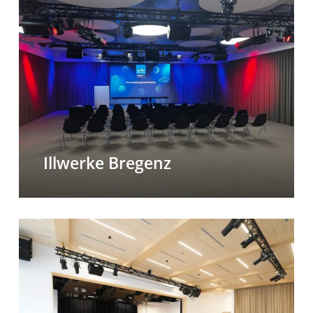
Bregenz
Illwerke Bregenz
Eventwelt
Zugspitzsaal