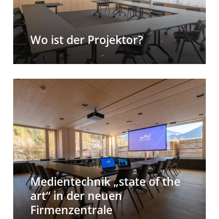
Wo ist der Projektor?
Medientechnik
„state
of
the
art“
in
der
neuen
Medientechnik „state of the
Firmenzentrale
art“ in der neuen
Firmenzentrale