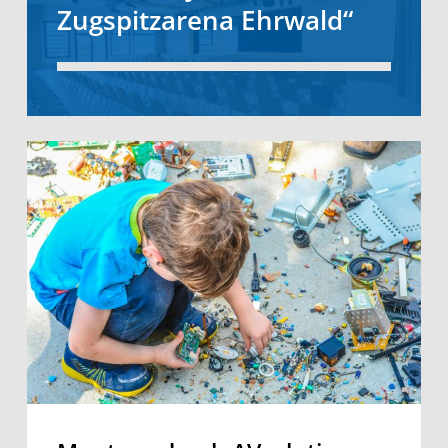
Zugspitzarena Ehrwald“
Montage
durch
AVsolutions