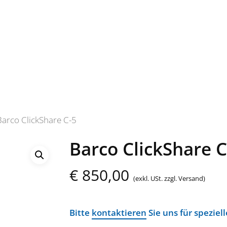
Barco ClickShare C-5
Barco ClickShare C
€
850,00
(exkl. USt. zzgl. Versand)
Bitte
kontaktieren
Sie uns für spezie