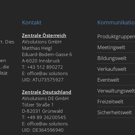
Kontakt
Kommunikatio
Zentrale Österreich
Produktgruppe
t. Dies
AVsolutions GmbH
Meetingwelt
Matthias Heigl
Eduard-Bodem-Gasse 6
Bildungswelt
men
A-6020 Innsbruck
, die
T:
+43 512 890272
Verkaufswelt
ität
E:
office@av.solutions
Eventwelt
UID: ATU73575927
Verwaltungswelt
Zentrale Deutschland
AVsolutions DE GmbH
Freizeitwelt
Tölzer Straße 1
D-82031 Grünwald
Sicherheitswelt
T:
+49 89 26200545
E:
office@av.solutions
UID: DE364596940