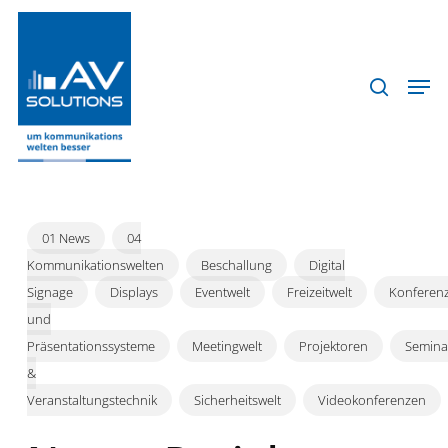
Skip
to
search
schlie
main
Men
Menu
content
01 News
04
Kommunikationswelten
Beschallung
Digital
Signage
Displays
Eventwelt
Freizeitwelt
Konferenz
und
Präsentationssysteme
Meetingwelt
Projektoren
Semina
&
Veranstaltungstechnik
Sicherheitswelt
Videokonferenzen