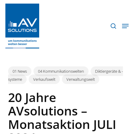
Skip
to
search
schlie
main
Men
Menu
content
01 News
04 Kommunikationswelten
Diktiergeräte & -
systeme
Verkaufswelt
Verwaltungswelt
20 Jahre
AVsolutions –
Monatsaktion JULI