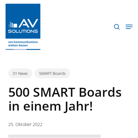
Skip
to
search
schlie
main
Men
Menu
content
01 News
SMART Boards
500 SMART Boards
in einem Jahr!
25. Oktober 2022